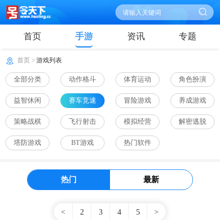
首页
手游
资讯
专题
首页 >
游戏列表
全部分类
动作格斗
体育运动
角色扮演
益智休闲
赛车竞速
冒险游戏
养成游戏
策略战棋
飞行射击
模拟经营
解密逃脱
塔防游戏
BT游戏
热门软件
热门
最新
<
2
3
4
5
>