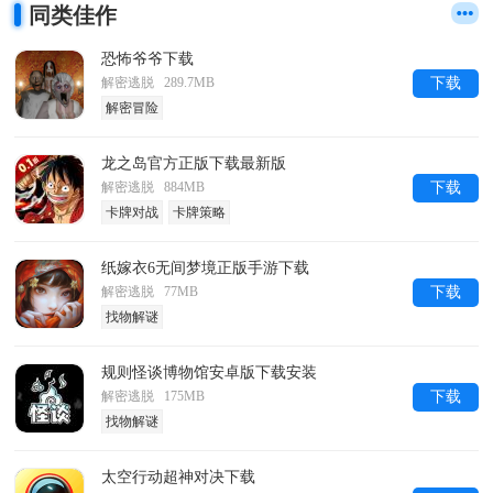
同类佳作
恐怖爷爷下载
解密逃脱 289.7MB
下载
解密冒险
龙之岛官方正版下载最新版
解密逃脱 884MB
下载
卡牌对战
卡牌策略
纸嫁衣6无间梦境正版手游下载
解密逃脱 77MB
下载
找物解谜
规则怪谈博物馆安卓版下载安装
解密逃脱 175MB
下载
找物解谜
太空行动超神对决下载