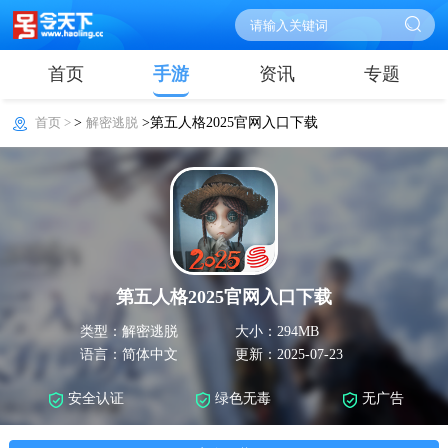
首页
手游
资讯
专题
首页 >
>
解密逃脱
>第五人格2025官网入口下载
第五人格2025官网入口下载
类型：解密逃脱
大小：294MB
语言：简体中文
更新：2025-07-23
安全认证
绿色无毒
无广告