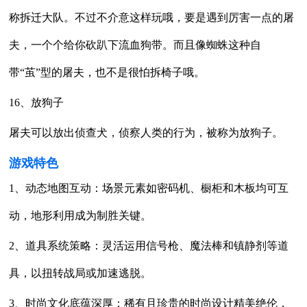
称拆迁大队。不过不介意这样玩哦，要是遇到厉害一点的屠
夫，一个个给你砍趴下流血狗带。而且像蜘蛛这种自
带“茧”型的屠夫，也不是很怕拆椅子哦。
16、放狗子
屠夫可以放出侦查犬，侦察人类的行为，被称为放狗子。
游戏特色
1、动态地图互动：场景元素如密码机、橱柜和木板均可互
动，地形利用成为制胜关键。
2、道具系统策略：灵活运用信号枪、魔法棒和镇静剂等道
具，以扭转战局或加速逃脱。
3、时尚文化底蕴深厚：稀有且珍贵的时尚设计精美绝伦，