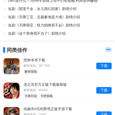
DeFi是什么？3分钟学会链上去中心化金融,利用质押赚钱!
短剧《团宠千金，女儿我们回家》剧情介绍
短剧《天降三宝，总裁爹地是大佬》剧情介绍
短剧《天降萌宝：怪力妈咪惹不起》剧情介绍
短剧《这个替身我不当了》剧情介绍
同类佳作
恐怖爷爷下载
解密逃脱 289.7MB
下载
解密冒险
龙之岛官方正版下载最新版
解密逃脱 884MB
下载
卡牌对战
卡牌策略
纸嫁衣6无间梦境正版手游下载
解密逃脱 77MB
下载