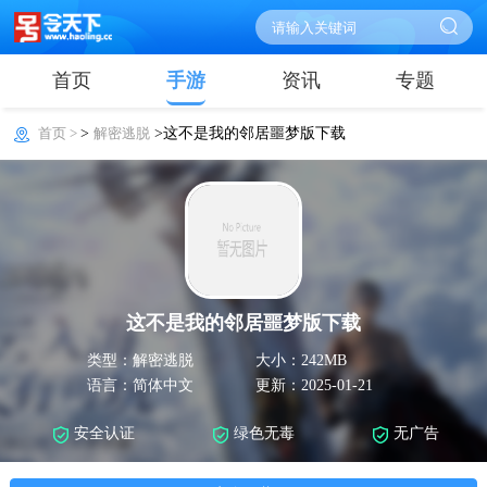
首页
手游
资讯
专题
首页 >
>
解密逃脱
>这不是我的邻居噩梦版下载
这不是我的邻居噩梦版下载
类型：解密逃脱
大小：242MB
语言：简体中文
更新：2025-01-21
安全认证
绿色无毒
无广告